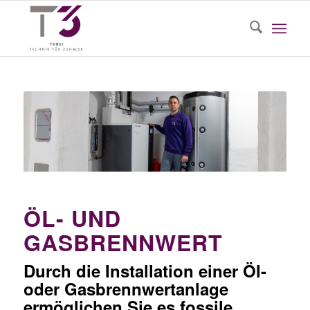
Zum
Inhalt
springen
ÖL- UND
GASBRENNWERT
Durch die Installation einer Öl-
oder Gasbrennwertanlage
ermöglichen Sie es fossile